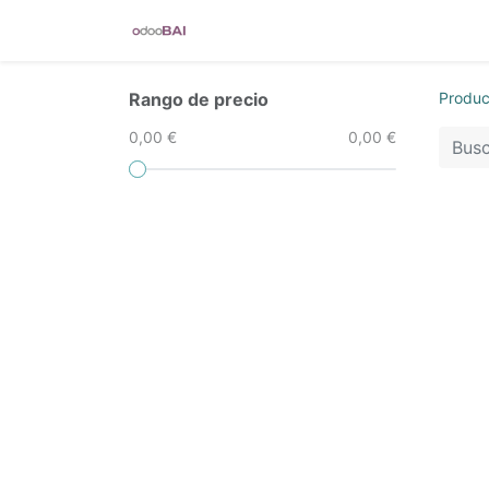
TicketBAI
Verifactu
Control hor
Rango de precio
Produc
0,00 €
0,00 €