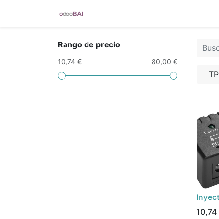
TicketBAI
Verifactu
Control hor
Rango de precio
10,74 €
80,00 €
TP
Inyec
10,74