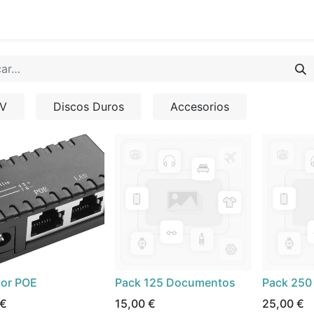
0
ario
Solicitar Demo
Blog
V
Discos Duros
Accesorios
tor POE
Pack 125 Documentos
Pack 250
€
15,00
€
25,00
€