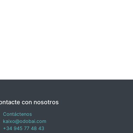
ontacte con nosotros
Contáctenos
kaixo@odobai.com
+34 945 77 48 43