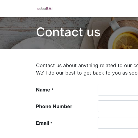
TicketBAI
Verifactu
Control hor
Contact us
Contact us about anything related to our c
We'll do our best to get back to you as soo
Name
*
Phone Number
Email
*