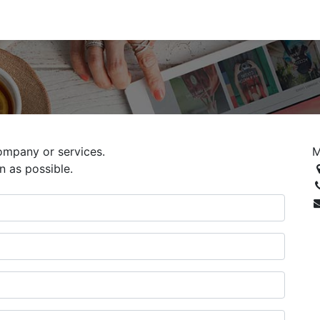
0
ario
Solicitar Demo
Blog
ompany or services.
M
n as possible.