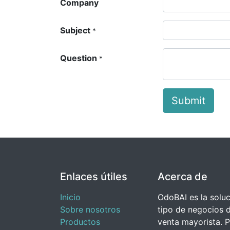
Company
Subject
*
Question
*
Submit
Enlaces útiles
Acerca de
Inicio
OdoBAI es la soluc
Sobre nosotros
tipo de negocios d
Productos
venta mayorista. P